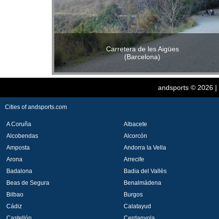
Carretera de les Aigües
(Barcelona)
andsports
© 2026 |
Cities of andsports.com
A Coruña
Albacete
Alcobendas
Alcorcón
Amposta
Andorra la Vella
Arona
Arrecife
Badalona
Badia del Vallès
Beas de Segura
Benalmádena
Bilbao
Burgos
Cádiz
Calatayud
Castellón
Cerdanyola