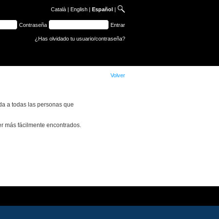
Català
|
English
|
Español
|
Contraseña
Entrar
¿Has olvidado tu usuario/contraseña?
Volver
da a todas las personas que
 ser más fácilmente encontrados.