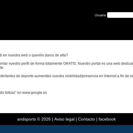
Usuario
b en nuestra web o queréis daros de alta?
ntar vuestro perfil de forma totalmente GRATIS. Nuestro portal es una web dedica
te.
 ofertantes de deporte aumentáis vuestra visibilidad/presencia en Internet a fin de
ndo bilbao" en www.google.es
andsports
© 2026 |
Aviso legal
|
Contacto
|
facebook